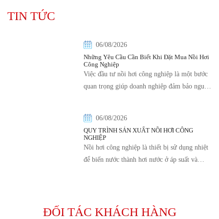
- 0988 126 605
0988126605
TIN TỨC
06/08/2026
Những Yêu Cầu Cần Biết Khi Đặt Mua Nồi Hơi
Công Nghiệp
Việc đầu tư nồi hơi công nghiệp là một bước
quan trọng giúp doanh nghiệp đảm bảo nguồn
hơi ổn định, phục vụ cho sản xuất. Tuy
nhiên, nếu lựa chọn sai loại nồi hơi, bạn có
06/08/2026
thể gặp phải tình trạng tiêu hao nhiên liệu
QUY TRÌNH SẢN XUẤT NỒI HƠI CÔNG
lớn, hiệu suất thấp và tốn kém chi phí bảo trì.
NGHIỆP
Dưới đây là những yêu cầu quan trọng cần
Nồi hơi công nghiệp là thiết bị sử dụng nhiệt
biết khi đặt mua nồi hơi công nghiệp.
để biến nước thành hơi nước ở áp suất và
nhiệt độ cao. Hơi nước này sau đó được sử
dụng để cung cấp nhiệt cho các quy trình
công nghiệp khác nhau, như phát điện, sưởi
ấm, khử trùng, và nhiều ứng dụng khác. Vai